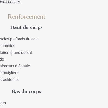
deux centres.
Renforcement
Haut du corps
scles profonds du cou
omboides
lation grand dorsal
do
aisseurs d’épaule
icondyliens
itrochléens
Bas du corps
iers