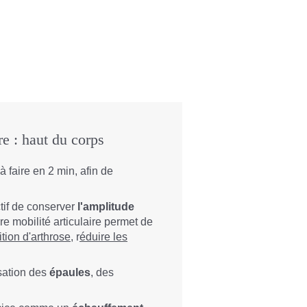
re : haut du corps
à faire en 2 min, afin de
.
ctif de conserver
l'amplitude
re mobilité articulaire permet de
rition d'arthrose
, r
éduire les
isation des
épaules
, des