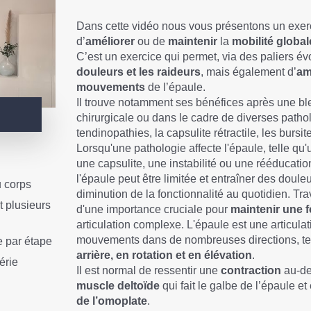
Dans cette vidéo nous vous présentons un exer
d’
améliorer
ou de
maintenir
la
mobilité globale
C’est un exercice qui permet, via des paliers év
douleurs et les raideurs
, mais également d’
am
mouvements
de l’épaule.
Il trouve notamment ses bénéfices après une bl
chirurgicale ou dans le cadre de diverses path
tendinopathies, la capsulite rétractile, les bursite
Lorsqu'une pathologie affecte l'épaule, telle qu
une capsulite, une instabilité ou une rééducation
l'épaule peut être limitée et entraîner des doul
u corps
diminution de la fonctionnalité au quotidien. Trava
t plusieurs
d'une importance cruciale pour
maintenir une 
articulation complexe. L'épaule est une articula
mouvements dans de nombreuses directions, te
e par étape
arrière, en rotation et en élévation
.
érie
Il est normal de ressentir une
contraction
au-de
muscle deltoïde
qui fait le galbe de l’épaule e
de l’omoplate
.