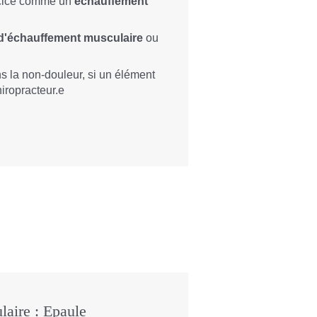
ercice comme un
échauffement
d'échauffement
musculaire
ou
ns la non-douleur, si un élément
hiropracteur.e
ulaire : Epaule