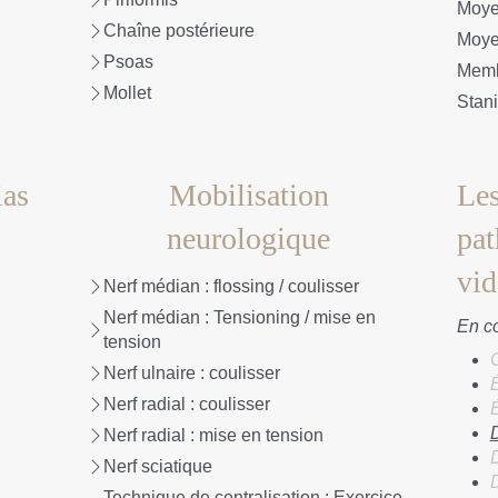
Moyen
Chaîne postérieure
Moyen
Psoas
Membr
Mollet
Stan
ias
Mobilisation
Les
neurologique
pat
vid
Nerf médian : flossing / coulisser
Nerf médian : Tensioning / mise en
En co
tension
Nerf ulnaire : coulisser
É
Nerf radial : coulisser
É
Nerf radial : mise en tension
Nerf sciatique
Technique de centralisation : Exercice