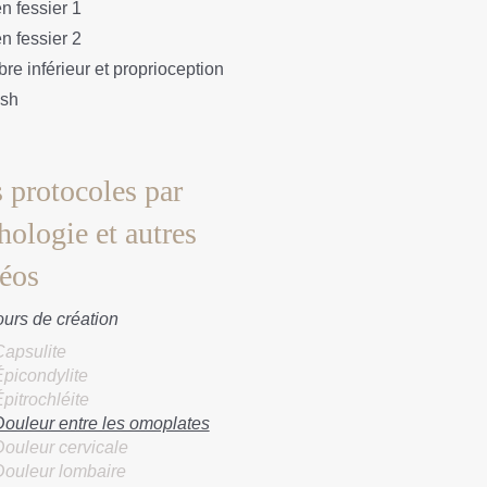
 fessier 1
 fessier 2
e inférieur et proprioception
ish
 protocoles par
hologie et autres
éos
urs de création
Capsulite
picondylite
pitrochléite
Douleur entre les omoplates
Douleur cervicale
Douleur lombaire