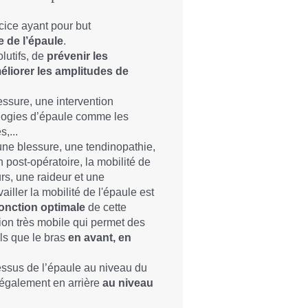
cice ayant pour but
 de l’épaule
.
olutifs, de
prévenir les
éliorer les amplitudes de
essure, une intervention
ologies d’épaule comme les
s,...
'une blessure, une tendinopathie,
 post-opératoire, la mobilité de
eurs, une raideur et une
iller la mobilité de l'épaule est
fonction optimale
de cette
tion très mobile qui permet des
ls que le bras
en avant, en
ssus de l’épaule au niveau du
t également en arrière
au niveau