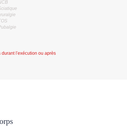
NCB
Sciatique
ruralgie
TOS
Pubalgie
 durant l'exécution ou après
corps