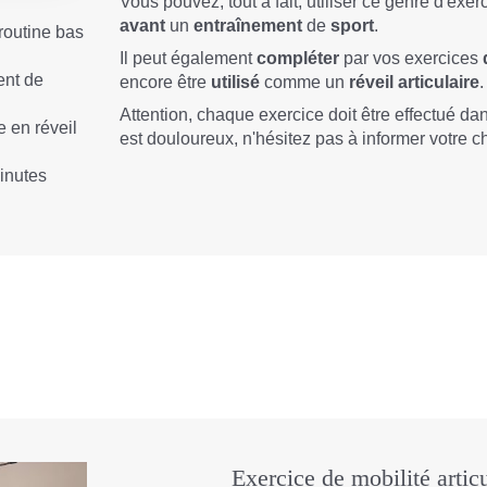
Vous pouvez, tout à fait, utiliser ce genre d'ex
avant
un
entraînement
de
sport
.
routine bas
Il peut également
compléter
par vos exercices
ent de
encore être
utilisé
comme un
réveil articulaire
.
Attention, chaque exercice doit être effectué da
e en réveil
est douloureux, n'hésitez pas à informer votre c
inutes
Exercice de mobilité artic