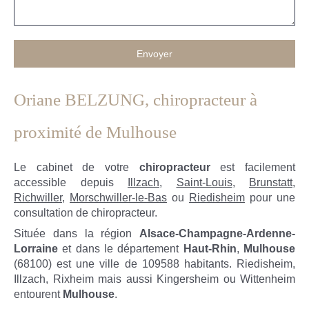
Envoyer
Oriane BELZUNG, chiropracteur à
proximité de Mulhouse
Le cabinet de votre
chiropracteur
est facilement
accessible depuis
Illzach
,
Saint-Louis
,
Brunstatt
,
Richwiller
,
Morschwiller-le-Bas
ou
Riedisheim
pour une
consultation de chiropracteur.
Située dans la région
Alsace-Champagne-Ardenne-
Lorraine
et dans le département
Haut-Rhin
,
Mulhouse
(68100) est une ville de 109588 habitants. Riedisheim,
Illzach, Rixheim mais aussi Kingersheim ou Wittenheim
entourent
Mulhouse
.